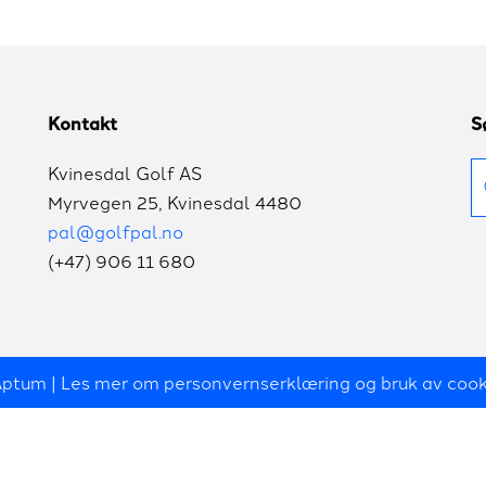
Kontakt
S
S
Kvinesdal Golf AS
et
Myrvegen 25, Kvinesdal 4480
pal@golfpal.no
(+47) 906 11 680
 Aptum | Les mer om
personvernserklæring og bruk av cook