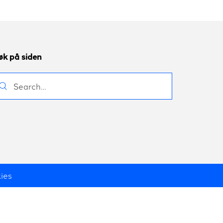
øk på siden
øk
ter:
ies