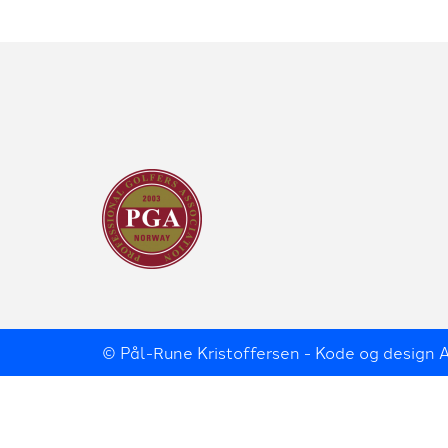
© Pål-Rune Kristoffersen - Kode og design