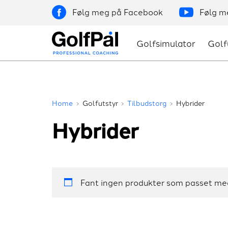
Skip
Facebook
Youtube
to
content
Golfsimulator
Golf
GolfPål
Home
Golfutstyr
Tilbudstorg
Hybrider
Hybrider
Fant ingen produkter som passet me