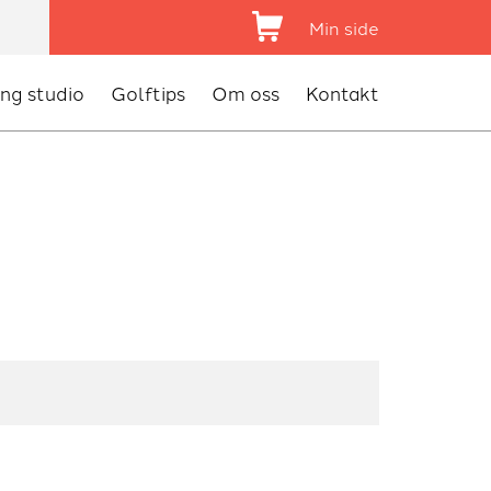
Shopping Cart
Min side
ing studio
Golftips
Om oss
Kontakt