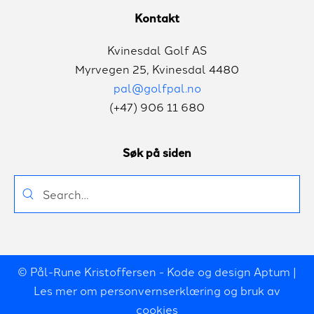
Kontakt
Kvinesdal Golf AS
Myrvegen 25, Kvinesdal 4480
pal@golfpal.no
(+47) 906 11 680
Søk på siden
Søk
etter:
© Pål-Rune Kristoffersen - Kode og design Aptum |
Les mer om
personvernserklæring og bruk av
cookies