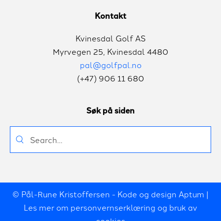
Kontakt
Kvinesdal Golf AS
Myrvegen 25, Kvinesdal 4480
pal@golfpal.no
(+47) 906 11 680
Søk på siden
Søk
etter:
© Pål-Rune Kristoffersen - Kode og design Aptum |
Les mer om
personvernserklæring og bruk av
cookies