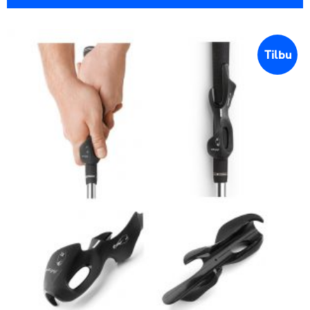
Tilbu
d!