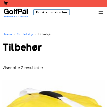
Skip
Shopping Cart
to
M
Book simulator her
content
GolfPål
Home
Golfutstyr
Tilbehør
Tilbehør
Viser alle 2 resultater