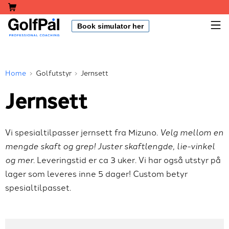
Skip
Shopping Cart
to
M
Book simulator her
content
GolfPål
Home
Golfutstyr
Jernsett
Jernsett
Vi spesialtilpasser jernsett fra Mizuno.
Velg mellom en
mengde skaft og grep! Juster skaftlengde, lie-vinkel
og mer
. Leveringstid er ca 3 uker. Vi har også utstyr på
lager som leveres inne 5 dager! Custom betyr
spesialtilpasset.