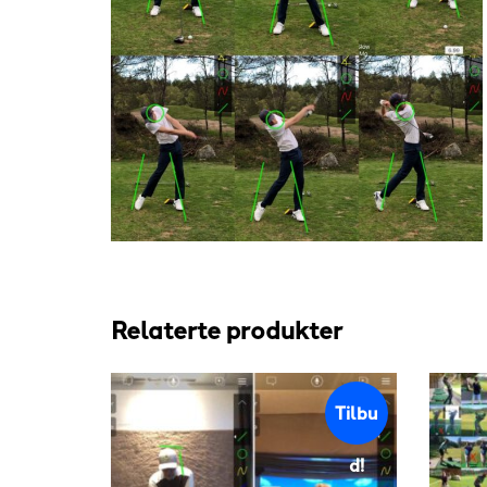
Relaterte produkter
Tilbu
d!