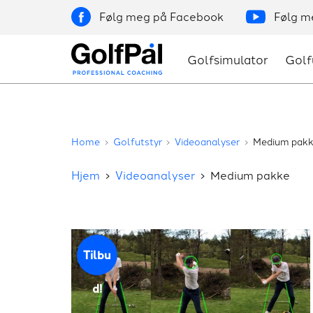
Skip
Facebook
Youtube
to
content
Golfsimulator
Golf
GolfPål
Home
Golfutstyr
Videoanalyser
Medium pak
Hjem
Videoanalyser
Medium pakke
Tilbu
d!