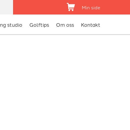
Shopping Cart
Min side
ing studio
Golftips
Om oss
Kontakt