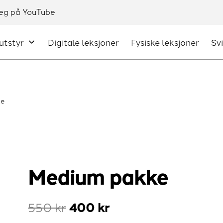
utstyr
Digitale leksjoner
Fysiske leksjoner
Sv
ke
Medium pakke
Opprinnelig
400
kr
Nåværende
550
kr