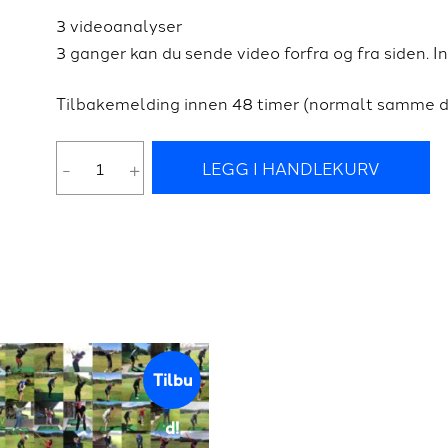
pris
pris
3 videoanalyser
var:
er:
3 ganger kan du sende video forfra og fra siden. In
550 kr.
400 kr.
Tilbakemelding innen 48 timer (normalt samme 
Medium
-
+
LEGG I HANDLEKURV
pakke
antall
Tilbu
d!